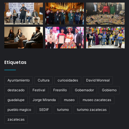
Etiquetas
Ayuntamiento
Cultura
curiosidades
David Monreal
destacado
Festival
Fresnillo
Gobernador
Gobierno
guadalupe
Jorge Miranda
museo
museo zacatecas
pueblo magico
SEDIF
turismo
turismo zacatecas
zacatecas