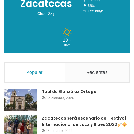
Zacatecas
20º - 13º
65%
1.55 km/h
Clear Sky
20
℃
dom
Popular
Recientes
Teúl de González Ortega
8 diciembre, 2020
Zacatecas será escenario del Festival
Internacional de Jazz y Blues 2022
26 octubre, 2022