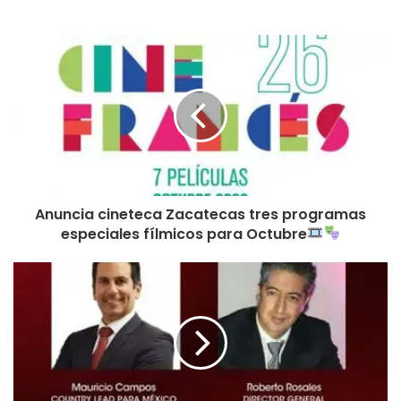
las estrategias para atraer a turistas hacia el destino.
El funcionario puntualizó que la Secturz ofrecerá espacios
para que los estudiantes del ramo tengan la oportunidad
de vivir y aportar en los diferentes temas turísticos.
Rubén Ibarra Reyes, rector de la UAZ, manifestó que la
máxima casa de estudios colaborará en el desarrollo y
consolidación de uno de los ejes tractores de la presente
Anuncia cineteca Zacatecas tres programas
Administración: el turismo.
especiales fílmicos para Octubre
Asimismo, el Rector explicó la importancia de trabajar de la
mano con el Gobierno de Zacatecas, la academia y los
futuros turismólogos, por lo que reconoció la iniciativa del
mandatario estatal para trabajar en equipo.
Durante la firma del convenio, se contó con la presencia