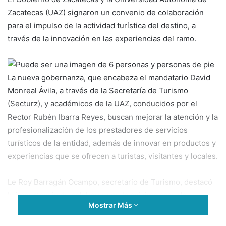
Zacatecas (UAZ) signaron un convenio de colaboración
para el impulso de la actividad turística del destino, a
través de la innovación en las experiencias del ramo.
La nueva gobernanza, que encabeza el mandatario David
Monreal Ávila, a través de la Secretaría de Turismo
(Secturz), y académicos de la UAZ, conducidos por el
Rector Rubén Ibarra Reyes, buscan mejorar la atención y la
profesionalización de los prestadores de servicios
turísticos de la entidad, además de innovar en productos y
experiencias que se ofrecen a turistas, visitantes y locales.
Le Roy Barragán Ocampo, secretario de Turismo, destacó
la importancia de colaborar con la máxima casa de
Mostrar Más
estudios; en este caso, con la Licenciatura en Turismo,
pues son ellos los próximos profesionales que buscarán