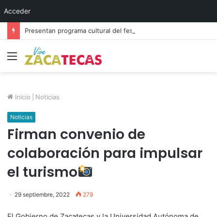
Acceder
Presentan programa cultural del festival “Abrazarte en Navidad”
Menú
Inicio
|
Noticias
Noticias
Firman convenio de
colaboración para impulsar
el turismo
29 septiembre, 2022
279
El Gobierno de Zacatecas y la Universidad Autónoma de