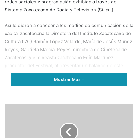
redes sociales y programación exhibida a través del
Sistema Zacatecano de Radio y Televisión (Sizart).
Así lo dieron a conocer a los medios de comunicación de la
capital zacatecana la Directora del Instituto Zacatecano de
Cultura (IZC) Ramón López Velarde, María de Jesús Muñoz
Reyes; Gabriela Marcial Reyes, directora de Cineteca de
Zacatecas, y el cineasta zacatecano Edín Martínez,
productor del Festival, al presentar un balance de este
evento.
Mostrar Más
Este Festival en alcance ha sido el más exitoso y en cuanto
a participación no se tiene precedente, es muy relevante
que, en tiempos tan difíciles que vive el país, en Zacatecas
se puedan llevar a cabo festivales como éste; mi
felicitación al público que asistió y a los organizadores,
dijo la Directora del Instituto Zacatecano de Cultura.