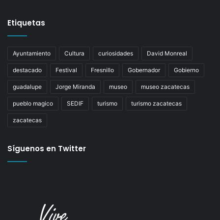
Etiquetas
Ayuntamiento
Cultura
curiosidades
David Monreal
destacado
Festival
Fresnillo
Gobernador
Gobierno
guadalupe
Jorge Miranda
museo
museo zacatecas
pueblo magico
SEDIF
turismo
turismo zacatecas
zacatecas
Síguenos en Twitter