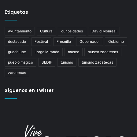
Etiquetas
Ayuntamiento
Cultura
curiosidades
David Monreal
destacado
Festival
Fresnillo
Gobernador
Gobierno
guadalupe
Jorge Miranda
museo
museo zacatecas
pueblo magico
SEDIF
turismo
turismo zacatecas
zacatecas
Síguenos en Twitter