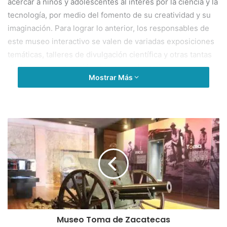
acercar a niños y adolescentes al interés por la ciencia y la
tecnología, por medio del fomento de su creatividad y su
imaginación. Para lograr lo anterior, los responsables de
este museo interactivo se valen de variadas exposiciones
temáticas, talleres de divulgación científica y otras tantas
dinámicas de educación abierta y voluntaria.
Mostrar Más
Cuenta con 8 salas interactivas son: Big Bang, Acción-
Reacción, Zacatecas, Pin-Pon, Agua-Aire, Viene-Va, el
Sendero de la Energía, la sala de electromagnetismo
Polos-Cargas, el área de Aventura y la reciente Sala de la
Luz.
HORARIOS
09:00hrs – 18:00hrs de Lunes a Viernes
10:00hrs – 19:00hrs Sábado y Domingo
Museo Toma de Zacatecas
COSTO