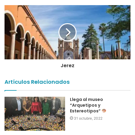
Aultos:
$40.00 pesos
Niños: $30.00 pesos
Maestros: GRATIS
Av. de la Juventud 502
Col. Barros Sierra
C.P. 98090
Zacatecas, Zac.
Jerez
Teléfonos:
492 921 3228 y 492 925 3308
Artículos Relacionados
museo interactivo
museos
zigzag
Llega al museo
zigzag zacatecas
“Arquetipos y
Estereotipos”
31 octubre, 2022