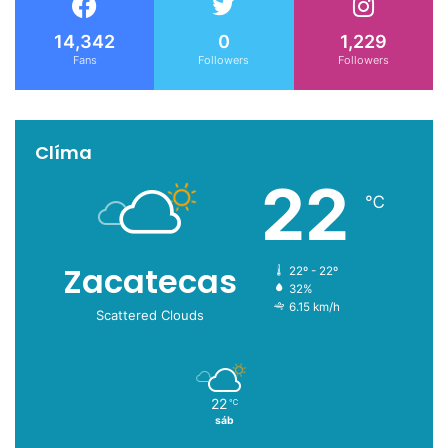
14,342
0
1,229
Fans
Followers
Followers
Clíma
22
℃
Zacatecas
22º - 22º
32%
6.15 km/h
Scattered Clouds
22
℃
sáb