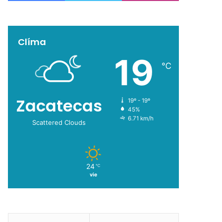
Clíma
19
℃
Zacatecas
19º - 19º
45%
6.71 km/h
Scattered Clouds
24
℃
vie