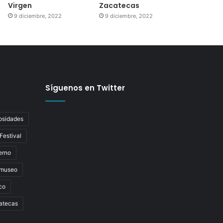
Virgen
Zacatecas
9 diciembre, 2022
9 diciembre, 2022
Síguenos en Twitter
osidades
Festival
erno
museo
co
atecas