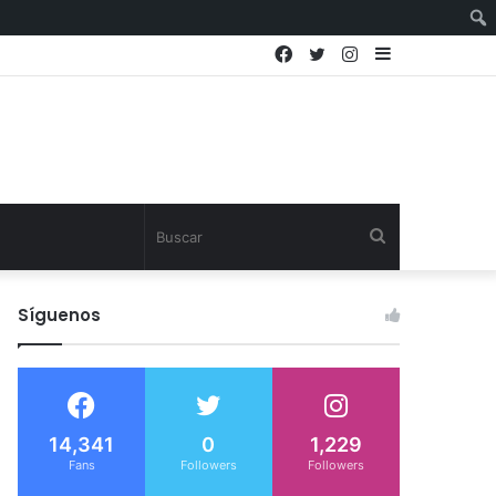
Facebook
Twitter
Instagram
Sidebar
Buscar
Síguenos
14,341
0
1,229
Fans
Followers
Followers