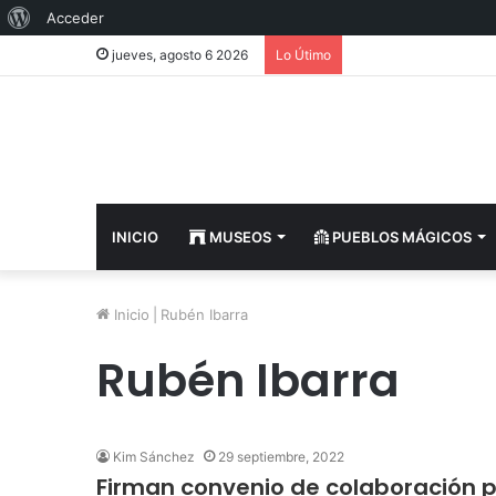
Acerca
Acceder
de
jueves, agosto 6 2026
Lo Útimo
WordPress
INICIO
MUSEOS
PUEBLOS MÁGICOS
Inicio
|
Rubén Ibarra
Rubén Ibarra
Kim Sánchez
29 septiembre, 2022
Firman convenio de colaboración p