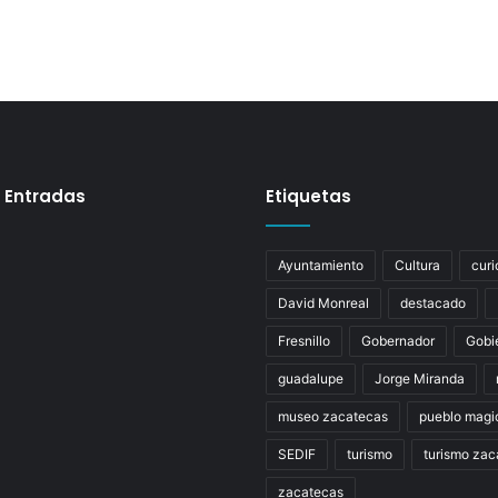
 Entradas
Etiquetas
Ayuntamiento
Cultura
curi
David Monreal
destacado
Fresnillo
Gobernador
Gobi
guadalupe
Jorge Miranda
museo zacatecas
pueblo magi
SEDIF
turismo
turismo zac
zacatecas