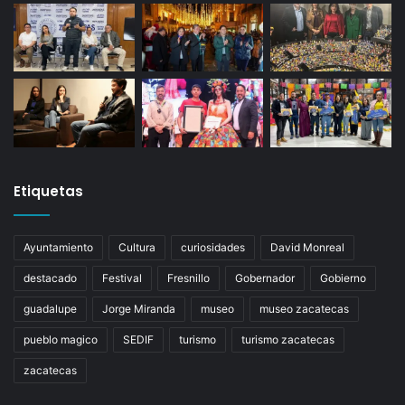
Etiquetas
Ayuntamiento
Cultura
curiosidades
David Monreal
destacado
Festival
Fresnillo
Gobernador
Gobierno
guadalupe
Jorge Miranda
museo
museo zacatecas
pueblo magico
SEDIF
turismo
turismo zacatecas
zacatecas