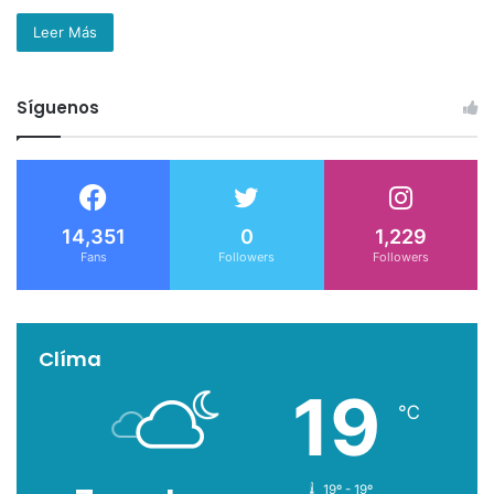
Leer Más
Síguenos
14,351
0
1,229
Fans
Followers
Followers
Clíma
19
℃
19º - 19º