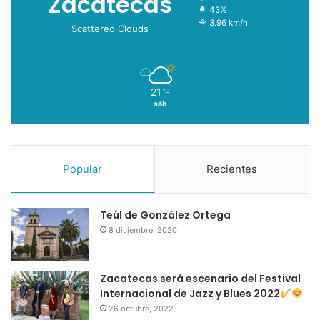
Zacatecas
43%
3.96 km/h
Scattered Clouds
21
℃
sáb
Popular
Recientes
Teúl de González Ortega
8 diciembre, 2020
Zacatecas será escenario del Festival
Internacional de Jazz y Blues 2022
26 octubre, 2022