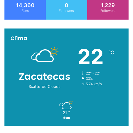
14,360
0
1,229
Fans
Followers
Followers
Clíma
22
℃
Zacatecas
22º - 22º
33%
5.74 km/h
Scattered Clouds
21
℃
dom