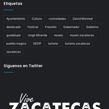
Etiquetas
Ayuntamiento
Cultura
curiosidades
David Monreal
destacado
Festival
Fresnillo
Gobernador
Gobierno
guadalupe
Jorge Miranda
museo
museo zacatecas
pueblo magico
SEDIF
turismo
turismo zacatecas
zacatecas
Síguenos en Twitter