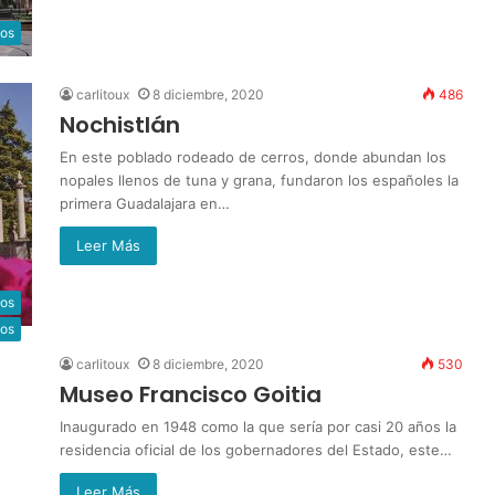
cos
carlitoux
8 diciembre, 2020
486
Nochistlán
En este poblado rodeado de cerros, donde abundan los
nopales llenos de tuna y grana, fundaron los españoles la
primera Guadalajara en…
Leer Más
cos
os
carlitoux
8 diciembre, 2020
530
Museo Francisco Goitia
Inaugurado en 1948 como la que sería por casi 20 años la
residencia oficial de los gobernadores del Estado, este…
Leer Más