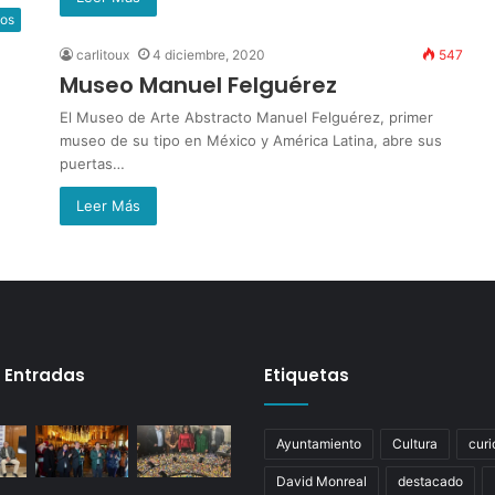
os
carlitoux
4 diciembre, 2020
547
Museo Manuel Felguérez
El Museo de Arte Abstracto Manuel Felguérez, primer
museo de su tipo en México y América Latina, abre sus
puertas…
Leer Más
 Entradas
Etiquetas
Ayuntamiento
Cultura
curi
David Monreal
destacado