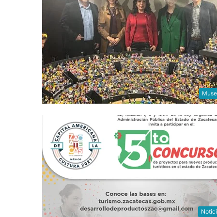
Muse
Notic