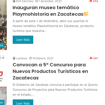
Kim Sánchez
1 diciembre, 2022
464
Inauguran museo temático
Playmohistoria en Zacatecas
A partir de este 1 de diciembre, abre sus puertas el
museo temático Playmohistoria en Zacatecas, producto
turístico que muestra…
Leer Más
os
carlitoux
18 febrero, 2021
487
Convocan a 5º Concurso para
Nuevos Productos Turísticos en
Zacatecas
El Gobierno de Zacateas convoca a participar en el Quinto
Concurso de Proyectos para Nuevos Productos Turísticos
en el estado,…
ias
Leer Más