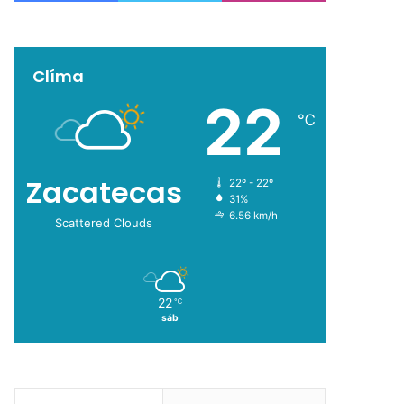
Clíma
22
℃
Zacatecas
22º - 22º
31%
6.56 km/h
Scattered Clouds
22
℃
sáb