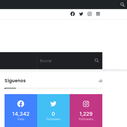
Facebook
Twitter
Instagram
Sidebar
Buscar
Síguenos
14,342
0
1,229
Fans
Followers
Followers