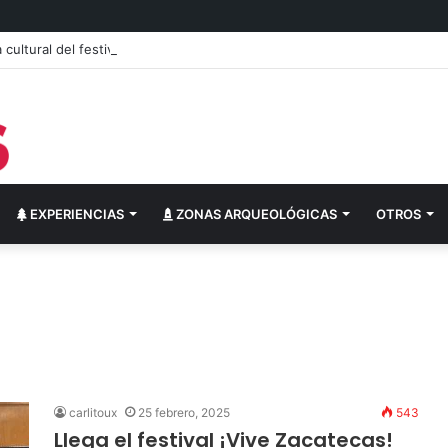
cultural del festival “Abrazarte en Navidad”
EXPERIENCIAS
ZONAS ARQUEOLÓGICAS
OTROS
carlitoux
25 febrero, 2025
543
Llega el festival ¡Vive Zacatecas!