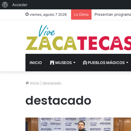
Acerca
Acceder
de
Presentan programa 
viernes, agosto 7 2026
Lo Útimo
WordPress
INICIO
MUSEOS
PUEBLOS MÁGICOS
Inicio
|
destacado
destacado