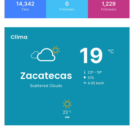
14,342
0
1,229
Fans
Followers
Followers
Clíma
19
℃
Zacatecas
23º - 19º
51%
4.65 km/h
Scattered Clouds
23
℃
vie