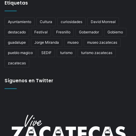
Etiquetas
Ayuntamiento
Cultura
curiosidades
David Monreal
destacado
Festival
Fresnillo
Gobernador
Gobierno
guadalupe
Jorge Miranda
museo
museo zacatecas
pueblo magico
SEDIF
turismo
turismo zacatecas
zacatecas
Síguenos en Twitter