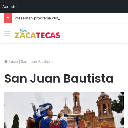
Acceder
Presentan programa cultural del festival “Abrazarte en Navidad”
Menú
Inicio
|
San Juan Bautista
San Juan Bautista