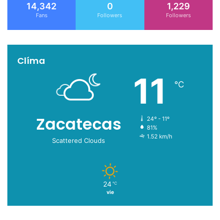
14,342
0
1,229
Fans
Followers
Followers
Clíma
11
℃
Zacatecas
24º - 11º
81%
1.52 km/h
Scattered Clouds
24
℃
vie