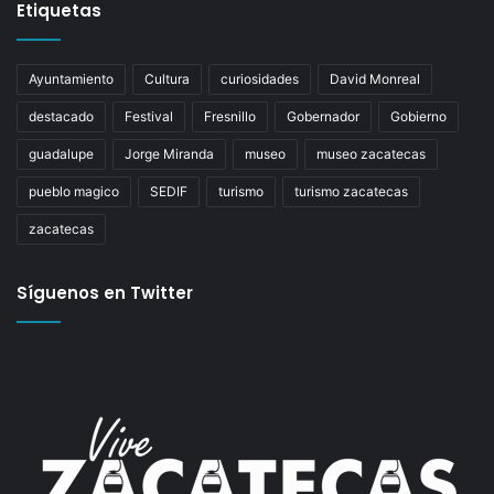
Etiquetas
Ayuntamiento
Cultura
curiosidades
David Monreal
destacado
Festival
Fresnillo
Gobernador
Gobierno
guadalupe
Jorge Miranda
museo
museo zacatecas
pueblo magico
SEDIF
turismo
turismo zacatecas
zacatecas
Síguenos en Twitter