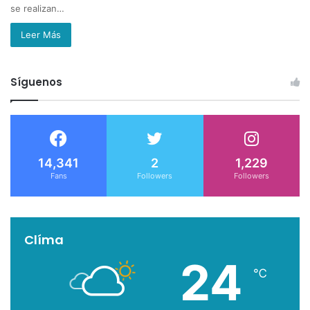
se realizan…
Leer Más
Síguenos
14,341
2
1,229
Fans
Followers
Followers
Clíma
24
℃