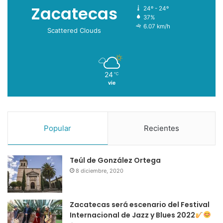
Zacatecas
24º - 24º
37%
6.07 km/h
Scattered Clouds
24
℃
vie
Popular
Recientes
Teúl de González Ortega
8 diciembre, 2020
Zacatecas será escenario del Festival
Internacional de Jazz y Blues 2022