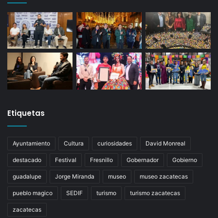
Etiquetas
Ayuntamiento
Cultura
curiosidades
David Monreal
destacado
Festival
Fresnillo
Gobernador
Gobierno
guadalupe
Jorge Miranda
museo
museo zacatecas
pueblo magico
SEDIF
turismo
turismo zacatecas
zacatecas