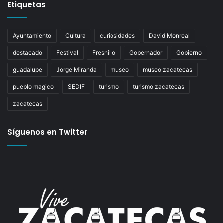
Etiquetas
Ayuntamiento
Cultura
curiosidades
David Monreal
destacado
Festival
Fresnillo
Gobernador
Gobierno
guadalupe
Jorge Miranda
museo
museo zacatecas
pueblo magico
SEDIF
turismo
turismo zacatecas
zacatecas
Síguenos en Twitter