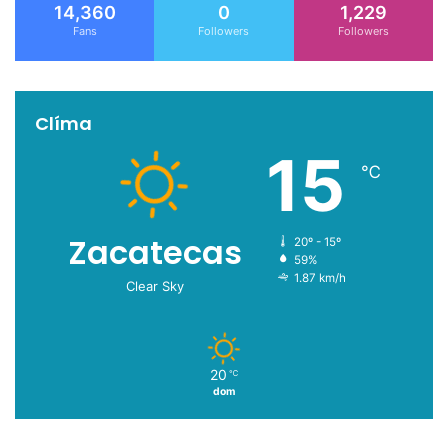
14,360
0
1,229
Fans
Followers
Followers
Clíma
15
℃
Zacatecas
20º - 15º
59%
1.87 km/h
Clear Sky
20
℃
dom