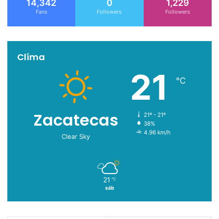
14,342
0
1,229
Fans
Followers
Followers
Clíma
21
℃
Zacatecas
21º - 21º
38%
4.96 km/h
Clear Sky
21
℃
sáb