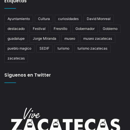
Etiquetas
Ayuntamiento
Cultura
curiosidades
David Monreal
destacado
Festival
Fresnillo
Gobernador
Gobierno
guadalupe
Jorge Miranda
museo
museo zacatecas
pueblo magico
SEDIF
turismo
turismo zacatecas
zacatecas
Síguenos en Twitter