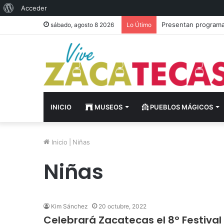
Acerca
Acceder
de
Presentan programa 
sábado, agosto 8 2026
Lo Útimo
WordPress
INICIO
MUSEOS
PUEBLOS MÁGICOS
Inicio
|
Niñas
Niñas
Kim Sánchez
20 octubre, 2022
Celebrará Zacatecas el 8º Festival 