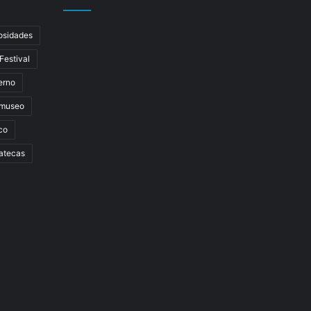
osidades
Festival
erno
museo
co
atecas