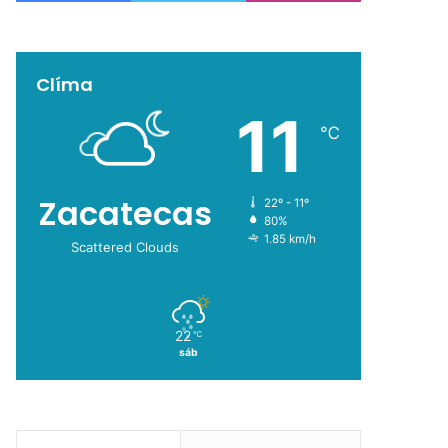
Clíma
11
℃
Zacatecas
22º - 11º
80%
1.85 km/h
Scattered Clouds
22
℃
sáb