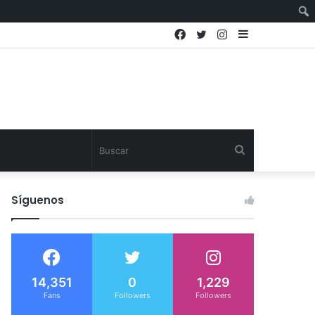
Facebook
Twitter
Instagram
Sidebar
Buscar
Síguenos
14,351
0
1,229
Fans
Followers
Followers