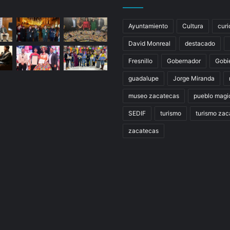
Ayuntamiento
Cultura
curi
David Monreal
destacado
Fresnillo
Gobernador
Gobi
guadalupe
Jorge Miranda
museo zacatecas
pueblo magi
SEDIF
turismo
turismo zac
zacatecas