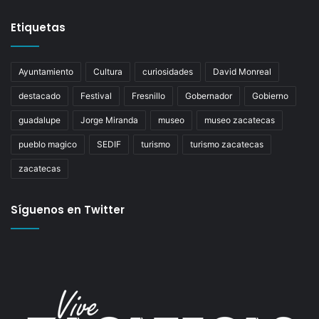
Etiquetas
Ayuntamiento
Cultura
curiosidades
David Monreal
destacado
Festival
Fresnillo
Gobernador
Gobierno
guadalupe
Jorge Miranda
museo
museo zacatecas
pueblo magico
SEDIF
turismo
turismo zacatecas
zacatecas
Síguenos en Twitter