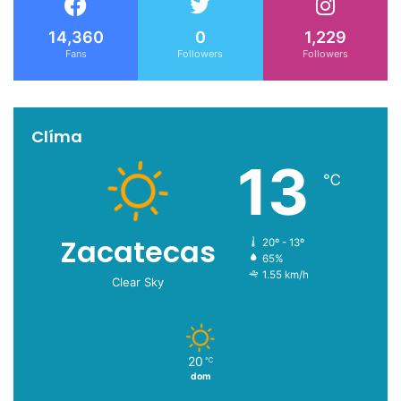
14,360
0
1,229
Fans
Followers
Followers
Clíma
13
℃
Zacatecas
20º - 13º
65%
1.55 km/h
Clear Sky
20
℃
dom