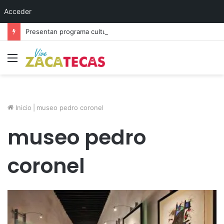
Acceder
Presentan programa cultural del festival “Abrazarte en Navidad”
Menú
Inicio
|
museo pedro coronel
museo pedro
coronel