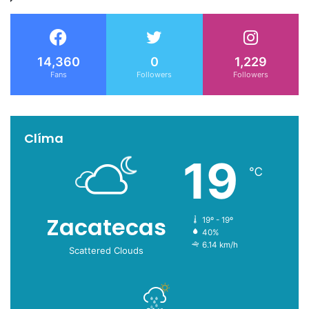
14,360
0
1,229
Fans
Followers
Followers
Clíma
19
℃
Zacatecas
19º - 19º
40%
6.14 km/h
Scattered Clouds