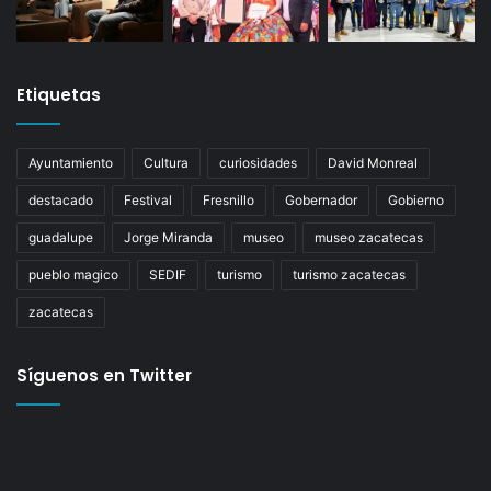
Etiquetas
Ayuntamiento
Cultura
curiosidades
David Monreal
destacado
Festival
Fresnillo
Gobernador
Gobierno
guadalupe
Jorge Miranda
museo
museo zacatecas
pueblo magico
SEDIF
turismo
turismo zacatecas
zacatecas
Síguenos en Twitter