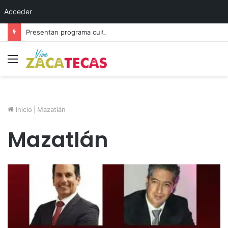
Acceder
Presentan programa cultural del festival “Abrazarte en Navidad”
Menú
Inicio
|
Mazatlán
Mazatlán