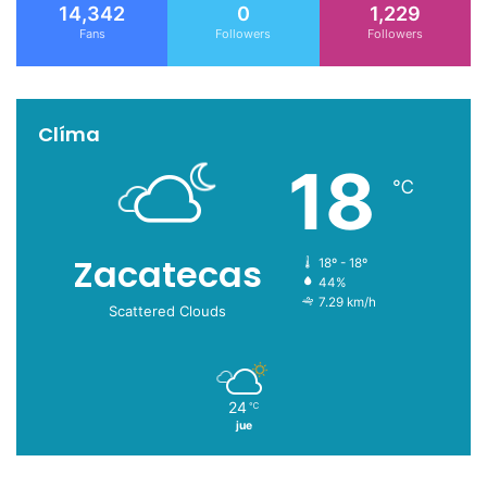
14,342
0
1,229
Fans
Followers
Followers
Clíma
18
℃
Zacatecas
18º - 18º
44%
7.29 km/h
Scattered Clouds
24
℃
jue