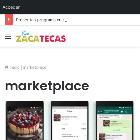
Acceder
Presentan programa cultural del festival “Abrazarte en Navidad”
Menú
Inicio
|
marketplace
marketplace