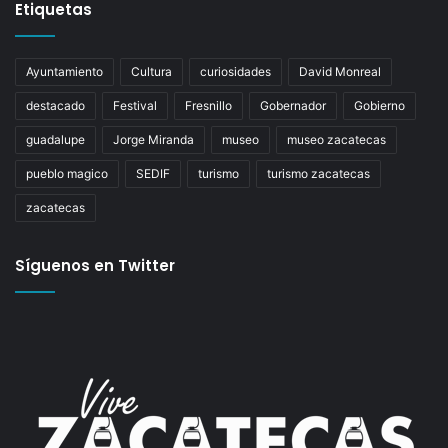
Etiquetas
Ayuntamiento
Cultura
curiosidades
David Monreal
destacado
Festival
Fresnillo
Gobernador
Gobierno
guadalupe
Jorge Miranda
museo
museo zacatecas
pueblo magico
SEDIF
turismo
turismo zacatecas
zacatecas
Síguenos en Twitter