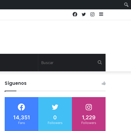
Facebook
Twitter
Instagram
Sidebar
Buscar
Síguenos
14,351
0
1,229
Fans
Followers
Followers