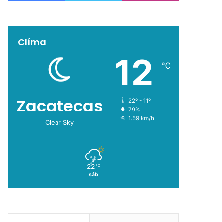
Clíma
12
℃
Zacatecas
22º - 11º
79%
1.59 km/h
Clear Sky
22
℃
sáb