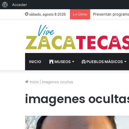
Acerca
Acceder
de
Presentan programa 
sábado, agosto 8 2026
Lo Útimo
WordPress
INICIO
MUSEOS
PUEBLOS MÁGICOS
Inicio
|
imagenes ocultas
imagenes oculta