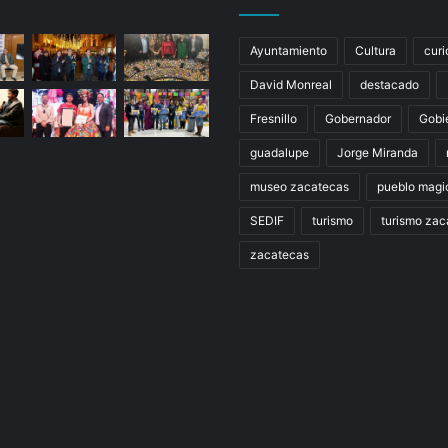
Ayuntamiento
Cultura
curi
David Monreal
destacado
Fresnillo
Gobernador
Gobi
guadalupe
Jorge Miranda
museo zacatecas
pueblo magi
SEDIF
turismo
turismo zac
zacatecas