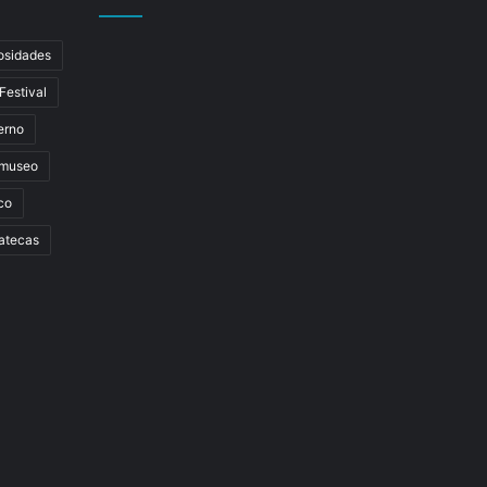
osidades
Festival
erno
museo
co
atecas