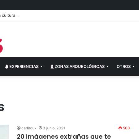
cultural del festival “Abrazarte en Navidad”
EXPERIENCIAS
ZONAS ARQUEOLÓGICAS
OTROS
s
carlitoux
3 junio, 2021
500
20 Imágenes extrañas que te