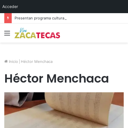
Acceder
Presentan programa cultural del festival “Abrazarte en Navidad”
Menú
Inicio
|
Héctor Menchaca
Héctor Menchaca