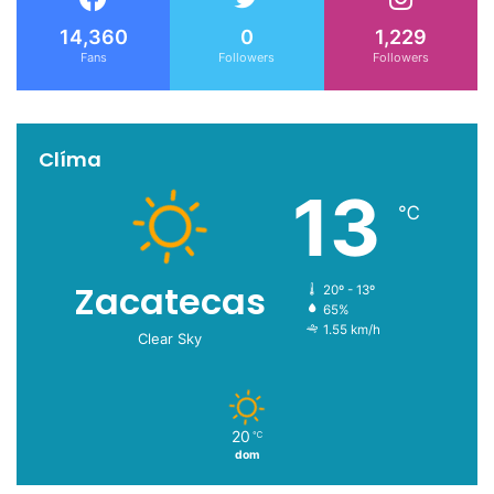
14,360
0
1,229
Fans
Followers
Followers
Clíma
13
℃
Zacatecas
20º - 13º
65%
1.55 km/h
Clear Sky
20
℃
dom