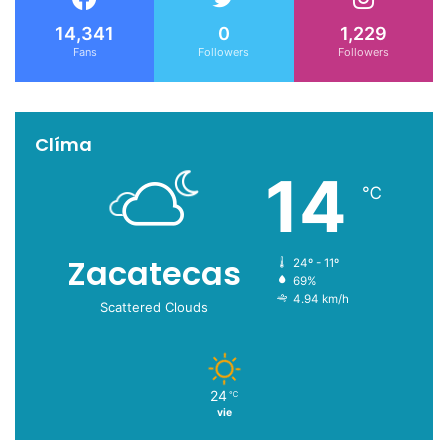
14,341
0
1,229
Fans
Followers
Followers
Clíma
14
℃
Zacatecas
24º - 11º
69%
4.94 km/h
Scattered Clouds
24
℃
vie