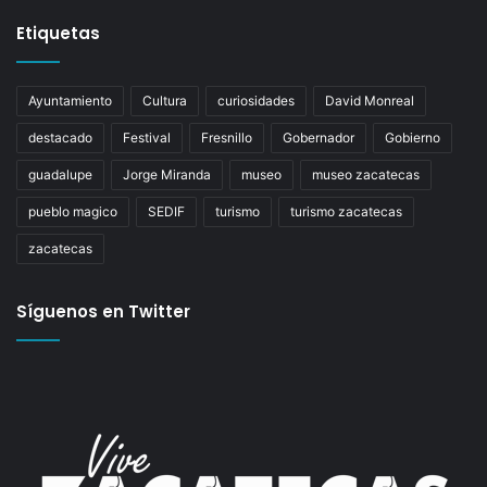
Etiquetas
Ayuntamiento
Cultura
curiosidades
David Monreal
destacado
Festival
Fresnillo
Gobernador
Gobierno
guadalupe
Jorge Miranda
museo
museo zacatecas
pueblo magico
SEDIF
turismo
turismo zacatecas
zacatecas
Síguenos en Twitter