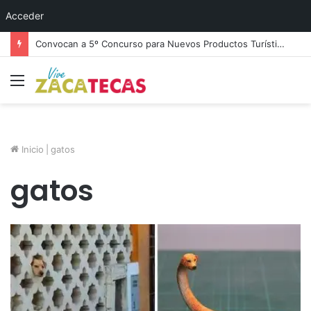
Acceder
Convocan a 5º Concurso para Nuevos Productos Turísticos en Zacatecas
Menú
Inicio
|
gatos
gatos