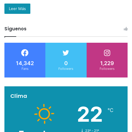
Leer Más
Síguenos
14,342
0
1,229
Fans
Followers
Followers
Clíma
22
℃
23º - 21º