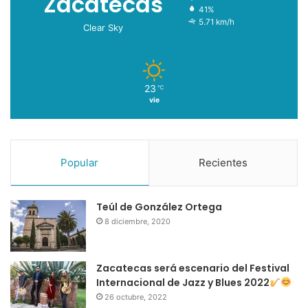
Zacatecas
41%
5.71 km/h
Clear Sky
23
℃
vie
Popular
Recientes
Teúl de González Ortega
8 diciembre, 2020
Zacatecas será escenario del Festival
Internacional de Jazz y Blues 2022
26 octubre, 2022