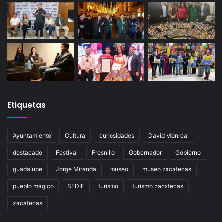
Etiquetas
Ayuntamiento
Cultura
curiosidades
David Monreal
destacado
Festival
Fresnillo
Gobernador
Gobierno
guadalupe
Jorge Miranda
museo
museo zacatecas
pueblo magico
SEDIF
turismo
turismo zacatecas
zacatecas