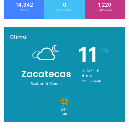
14,342
0
1,229
Fans
Followers
Followers
Clíma
11
℃
Zacatecas
24º - 11º
81%
1.52 km/h
Scattered Clouds
24
℃
vie