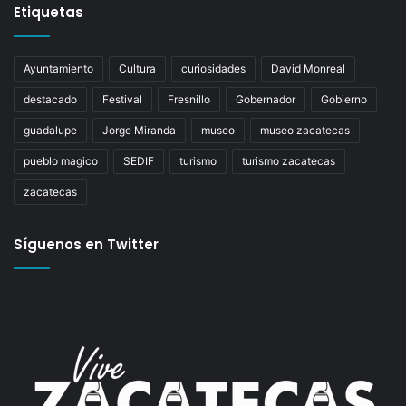
Etiquetas
Ayuntamiento
Cultura
curiosidades
David Monreal
destacado
Festival
Fresnillo
Gobernador
Gobierno
guadalupe
Jorge Miranda
museo
museo zacatecas
pueblo magico
SEDIF
turismo
turismo zacatecas
zacatecas
Síguenos en Twitter