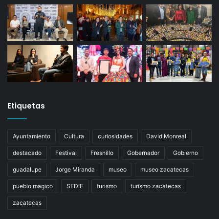
Etiquetas
Ayuntamiento
Cultura
curiosidades
David Monreal
destacado
Festival
Fresnillo
Gobernador
Gobierno
guadalupe
Jorge Miranda
museo
museo zacatecas
pueblo magico
SEDIF
turismo
turismo zacatecas
zacatecas