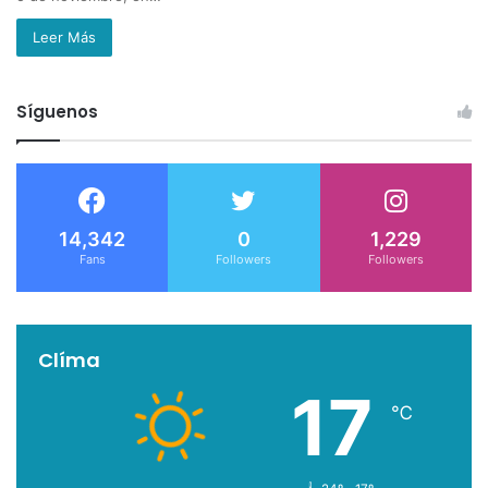
Leer Más
Síguenos
14,342
0
1,229
Fans
Followers
Followers
Clíma
17
℃