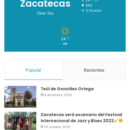
Zacatecas
24º - 17º
56%
3.76 km/h
Clear Sky
24
℃
vie
Popular
Recientes
Teúl de González Ortega
8 diciembre, 2020
Zacatecas será escenario del Festival
Internacional de Jazz y Blues 2022
26 octubre, 2022