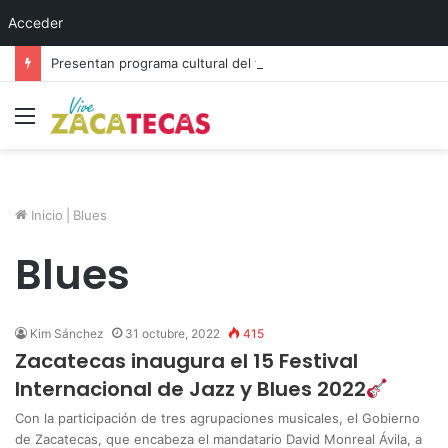
Acceder
Presentan programa cultural del festival “Abrazarte en Navidad”
Menú
Inicio
|
Blues
Blues
Kim Sánchez
31 octubre, 2022
415
Zacatecas inaugura el 15 Festival
Internacional de Jazz y Blues 2022
Con la participación de tres agrupaciones musicales, el Gobierno
de Zacatecas, que encabeza el mandatario David Monreal Ávila, a