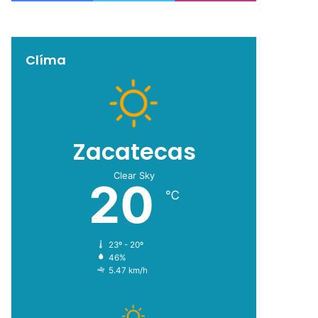
Clíma
Zacatecas
Clear Sky
20
℃
23º - 20º
46%
5.47 km/h