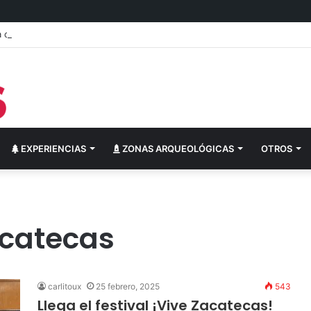
cultural del festival “Abrazarte en Navidad”
EXPERIENCIAS
ZONAS ARQUEOLÓGICAS
OTROS
catecas
carlitoux
25 febrero, 2025
543
Llega el festival ¡Vive Zacatecas!