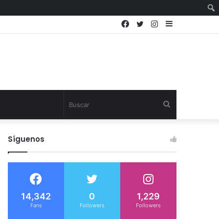
Facebook
Twitter
Instagram
Sidebar
Buscar
Síguenos
14,342
0
1,229
Fans
Followers
Followers