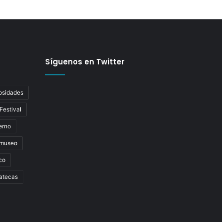
Síguenos en Twitter
osidades
Festival
erno
museo
co
atecas