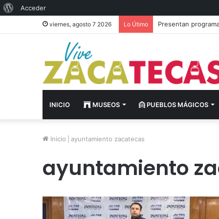
Acerca
Acceder
de
Presentan programa 
viernes, agosto 7 2026
Lo Útimo
WordPress
INICIO
MUSEOS
PUEBLOS MÁGICOS
Inicio
|
ayuntamiento zacatecas
ayuntamiento za