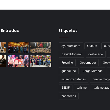
 Entradas
Etiquetas
Ayuntamiento
Cultura
curi
David Monreal
destacado
Fresnillo
Gobernador
Gobi
guadalupe
Jorge Miranda
museo zacatecas
pueblo magi
SEDIF
turismo
turismo zac
zacatecas