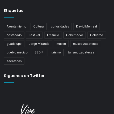
Etiquetas
Ayuntamiento
Cultura
curiosidades
David Monreal
destacado
Festival
Fresnillo
Gobernador
Gobierno
guadalupe
Jorge Miranda
museo
museo zacatecas
pueblo magico
SEDIF
turismo
turismo zacatecas
zacatecas
Síguenos en Twitter