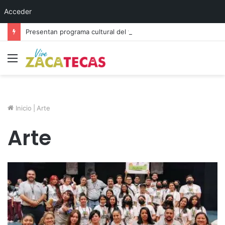
Acceder
Presentan programa cultural del festival “Abrazarte en Navidad”
Menú
Inicio
|
Arte
Arte