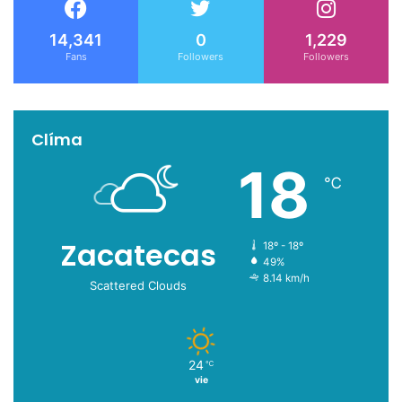
14,341
0
1,229
Fans
Followers
Followers
Clíma
18
℃
Zacatecas
18º - 18º
49%
8.14 km/h
Scattered Clouds
24
℃
vie