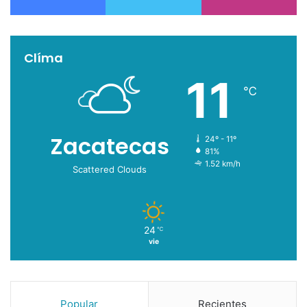
Clíma
11
℃
Zacatecas
24º - 11º
81%
1.52 km/h
Scattered Clouds
24
℃
vie
Popular
Recientes