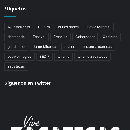
Etiquetas
Ayuntamiento
Cultura
curiosidades
David Monreal
destacado
Festival
Fresnillo
Gobernador
Gobierno
guadalupe
Jorge Miranda
museo
museo zacatecas
pueblo magico
SEDIF
turismo
turismo zacatecas
zacatecas
Síguenos en Twitter