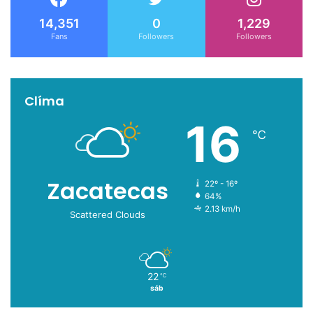
14,351
0
1,229
Fans
Followers
Followers
Clíma
16
℃
Zacatecas
22º - 16º
64%
2.13 km/h
Scattered Clouds
22
℃
sáb