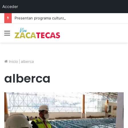
Acceder
Presentan programa cultural del festival “Abrazarte en Navidad”
Menú
Inicio
|
alberca
alberca