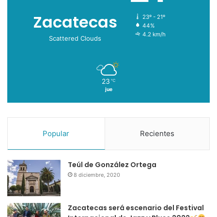
Zacatecas
23º - 21º
44%
4.2 km/h
Scattered Clouds
23
℃
jue
Popular
Recientes
Teúl de González Ortega
8 diciembre, 2020
Zacatecas será escenario del Festival