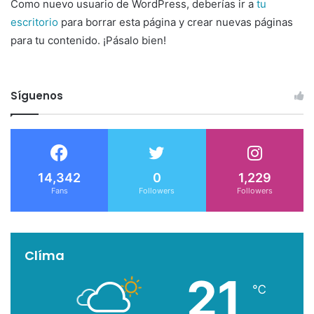
Como nuevo usuario de WordPress, deberías ir a
tu
escritorio
para borrar esta página y crear nuevas páginas
para tu contenido. ¡Pásalo bien!
Síguenos
14,342
0
1,229
Fans
Followers
Followers
Clíma
21
℃