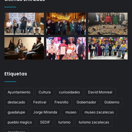
Etiquetas
Ayuntamiento
Cultura
curiosidades
David Monreal
destacado
Festival
Fresnillo
Gobernador
Gobierno
guadalupe
Jorge Miranda
museo
museo zacatecas
pueblo magico
SEDIF
turismo
turismo zacatecas