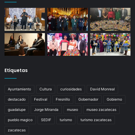
Etiquetas
Ayuntamiento
Cultura
curiosidades
David Monreal
destacado
Festival
Fresnillo
Gobernador
Gobierno
guadalupe
Jorge Miranda
museo
museo zacatecas
pueblo magico
SEDIF
turismo
turismo zacatecas
zacatecas