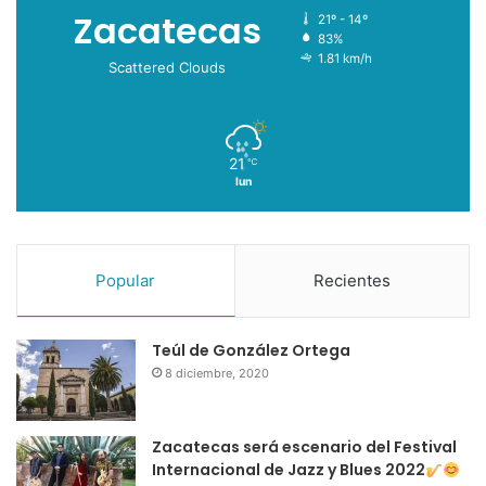
Zacatecas
21º - 14º
83%
1.81 km/h
Scattered Clouds
21
℃
lun
Popular
Recientes
Teúl de González Ortega
8 diciembre, 2020
Zacatecas será escenario del Festival
Internacional de Jazz y Blues 2022