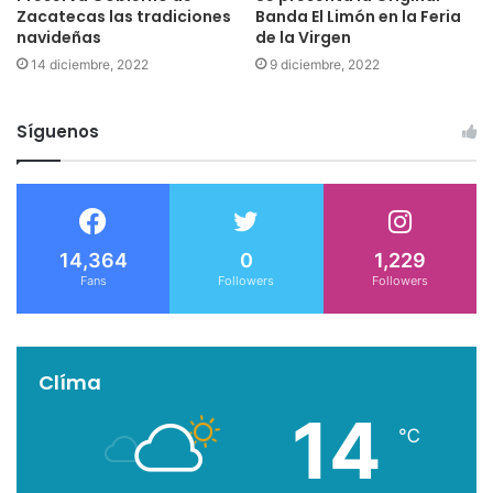
Zacatecas las tradiciones
Banda El Limón en la Feria
navideñas
de la Virgen
14 diciembre, 2022
9 diciembre, 2022
Síguenos
14,364
0
1,229
Fans
Followers
Followers
Clíma
14
℃