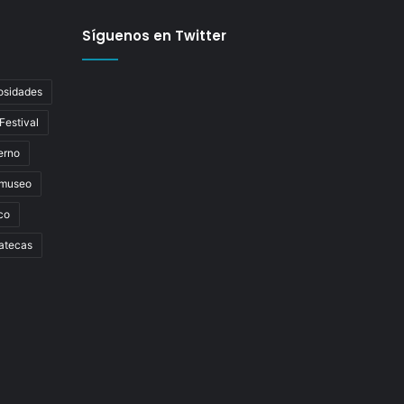
Síguenos en Twitter
osidades
Festival
erno
museo
co
atecas