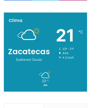
Clíma
21
℃
Zacatecas
23º - 21º
44%
4.2 km/h
Scattered Clouds
23
℃
jue