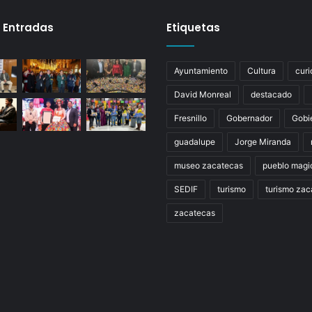
 Entradas
Etiquetas
Ayuntamiento
Cultura
curi
David Monreal
destacado
Fresnillo
Gobernador
Gobi
guadalupe
Jorge Miranda
museo zacatecas
pueblo magi
SEDIF
turismo
turismo zac
zacatecas