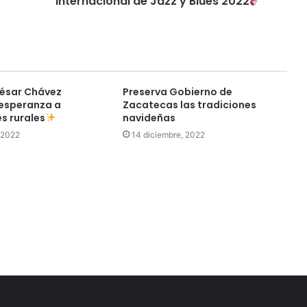
Internacional de Jazz y Blues 2022
César Chávez
Preserva Gobierno de
esperanza a
Zacatecas las tradiciones
 rurales
navideñas
 2022
14 diciembre, 2022