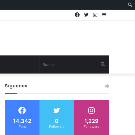
Facebook
Twitter
Instagram
Sidebar
Buscar
Síguenos
14,342
0
1,229
Fans
Followers
Followers