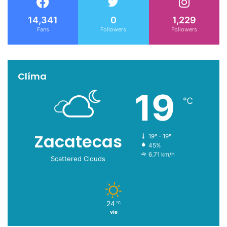
14,341
0
1,229
Fans
Followers
Followers
Clíma
19
℃
Zacatecas
19º - 19º
45%
6.71 km/h
Scattered Clouds
24
℃
vie