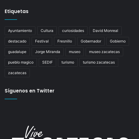
Etiquetas
Ayuntamiento
Cultura
curiosidades
David Monreal
destacado
Festival
Fresnillo
Gobernador
Gobierno
guadalupe
Jorge Miranda
museo
museo zacatecas
pueblo magico
SEDIF
turismo
turismo zacatecas
zacatecas
Síguenos en Twitter