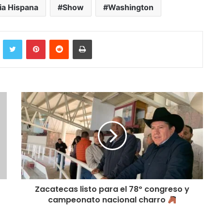
ia Hispana
Show
Washington
cebook
Twitter
Pinterest
Reddit
Imprimir
Zacatecas listo para el 78º congreso y
campeonato nacional charro