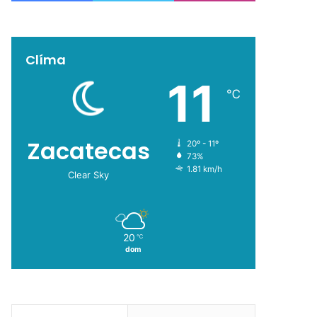
Clíma
11
℃
Zacatecas
20º - 11º
73%
1.81 km/h
Clear Sky
20
℃
dom