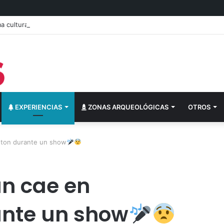
 cultural del festival “Abrazarte en Navidad”
EXPERIENCIAS
ZONAS ARQUEOLÓGICAS
OTROS
gton durante un show
n cae en
nte un show