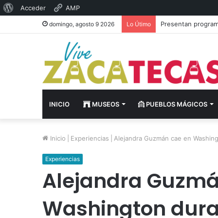
Acerca
Acceder
AMP
de
Presentan programa
domingo, agosto 9 2026
Lo Útimo
WordPress
INICIO
MUSEOS
PUEBLOS MÁGICOS
Inicio
|
Experiencias
|
Alejandra Guzmán cae en Washin
Experiencias
Alejandra Guzmá
Washington dura