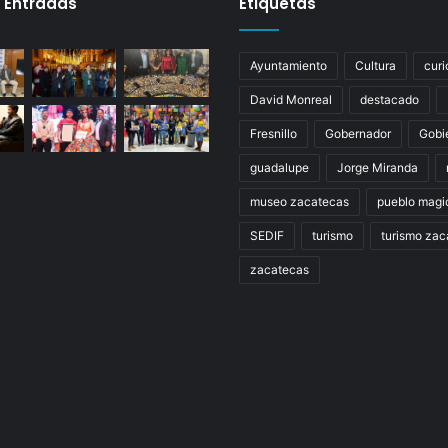
 Entradas
Etiquetas
Ayuntamiento
Cultura
curi
David Monreal
destacado
Fresnillo
Gobernador
Gobi
guadalupe
Jorge Miranda
museo zacatecas
pueblo magi
SEDIF
turismo
turismo zac
zacatecas