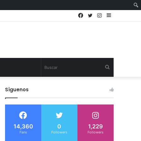
Facebook
Twitter
Instagram
Sidebar
Buscar
Síguenos
14,360
0
1,229
Fans
Followers
Followers