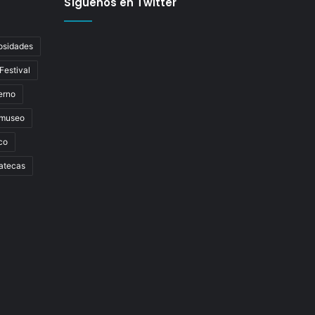
Síguenos en Twitter
osidades
Festival
erno
museo
co
atecas