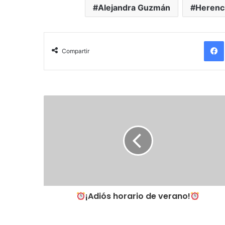
Alejandra Guzmán
Herenc
Fa
Compartir
¡Adiós horario de verano!